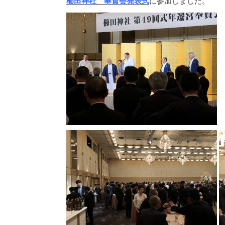
櫛田神社 奉賛会発表式
に参加しました。