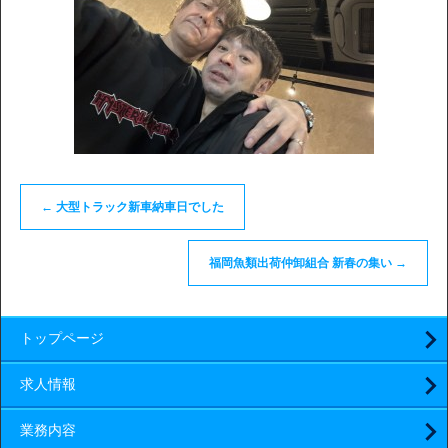
←
大型トラック新車納車日でした
福岡魚類出荷仲卸組合 新春の集い
→
トップページ
求人情報
業務内容